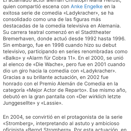
El aclamado actor alemán Christoph Maria Herbst,
quien compartió escena con
Anke Engelke
en la
exitosa serie de comedia «Ladykracher», se ha
consolidado como una de las figuras más
destacadas de la comedia televisiva en Alemania.
Su carrera teatral comenzó en el Stadttheater
Bremerhaven, donde actuó desde 1992 hasta 1996.
Sin embargo, fue en 1998 cuando hizo su debut
televisivo, participando en series renombradas como
«Balko» y «Alarm für Cobra 11». En el 2000, se unió
al elenco de «Die Wache», pero fue en 2001 cuando
dio un giro hacia la comedia con «Ladykracher».
Gracias a su brillante actuación, en 2002 fue
honrado con el Premio Alemán de Comedia en la
categoría «Mejor Actor de Reparto». Ese mismo año,
debutó en la gran pantalla con «Der wirklich letzte
Junggesellte» y «Lassie».
En 2004, se convirtió en el protagonista de la serie
«Stromberg», interpretando al astuto y ambicioso
oficinista «Bernd Stromberg». Por esta actuación, en