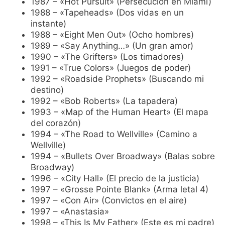
1987 – «Hot Pursuit» (Persecución en Miami)
1988 – «Tapeheads» (Dos vidas en un
instante)
1988 – «Eight Men Out» (Ocho hombres)
1989 – «Say Anything…» (Un gran amor)
1990 – «The Grifters» (Los timadores)
1991 – «True Colors» (Juegos de poder)
1992 – «Roadside Prophets» (Buscando mi
destino)
1992 – «Bob Roberts» (La tapadera)
1993 – «Map of the Human Heart» (El mapa
del corazón)
1994 – «The Road to Wellville» (Camino a
Wellville)
1994 – «Bullets Over Broadway» (Balas sobre
Broadway)
1996 – «City Hall» (El precio de la justicia)
1997 – «Grosse Pointe Blank» (Arma letal 4)
1997 – «Con Air» (Convictos en el aire)
1997 – «Anastasia»
1998 – «This Is My Father» (Este es mi padre)