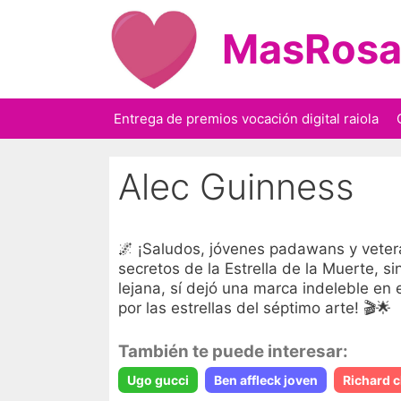
Saltar
al
MasRosa
contenido
Entrega de premios vocación digital raiola
Alec Guinness
🌌 ¡Saludos, jóvenes padawans y vetera
secretos de la Estrella de la Muerte, s
lejana, sí dejó una marca indeleble en 
por las estrellas del séptimo arte! 🎬🌟
También te puede interesar:
Ugo gucci
Ben affleck joven
Richard c