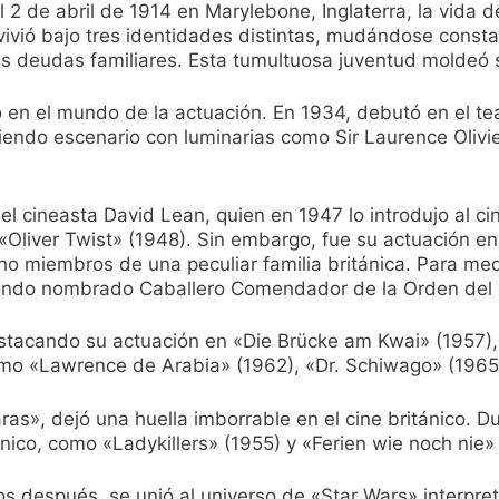
2 de abril de 1914 en Marylebone, Inglaterra, la vida 
vivió bajo tres identidades distintas, mudándose const
 deudas familiares. Esta tumultuosa juventud moldeó s
ó en el mundo de la actuación. En 1934, debutó en el tea
iendo escenario con luminarias como Sir Laurence Olivier
el cineasta David Lean, quien en 1947 lo introdujo al c
Oliver Twist» (1948). Sin embargo, fue su actuación en 
cho miembros de una peculiar familia británica. Para me
 siendo nombrado Caballero Comendador de la Orden del 
stacando su actuación en «Die Brücke am Kwai» (1957),
omo «Lawrence de Arabia» (1962), «Dr. Schiwago» (1965)
as», dejó una huella imborrable en el cine británico. D
ico, como «Ladykillers» (1955) y «Ferien wie noch nie» 
s después, se unió al universo de «Star Wars» interpre