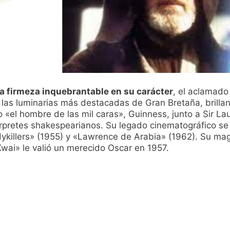
na firmeza inquebrantable en su carácter
, el aclamado 
 las luminarias más destacadas de Gran Bretaña, brilla
«el hombre de las mil caras», Guinness, junto a Sir Laur
érpretes shakespearianos. Su legado cinematográfico se
dykillers» (1955) y «Lawrence de Arabia» (1962). Su magi
Kwai» le valió un merecido Oscar en 1957.