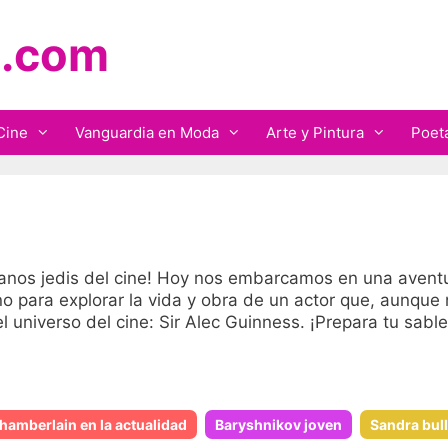
.com
Cine
Vanguardia en Moda
Arte y Pintura
Poet
nos jedis del cine! Hoy nos embarcamos en una aventura
ino para explorar la vida y obra de un actor que, aunqu
el universo del cine: Sir Alec Guinness. ¡Prepara tu sab
hamberlain en la actualidad
Baryshnikov joven
Sandra bul