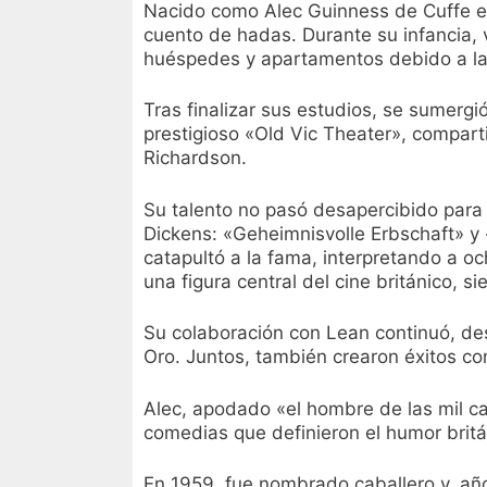
Nacido como Alec Guinness de Cuffe el 
cuento de hadas. Durante su infancia, 
huéspedes y apartamentos debido a las
Tras finalizar sus estudios, se sumergi
prestigioso «Old Vic Theater», compart
Richardson.
Su talento no pasó desapercibido para 
Dickens: «Geheimnisvolle Erbschaft» y «
catapultó a la fama, interpretando a o
una figura central del cine británico,
Su colaboración con Lean continuó, de
Oro. Juntos, también crearon éxitos c
Alec, apodado «el hombre de las mil car
comedias que definieron el humor britán
En 1959, fue nombrado caballero y, año