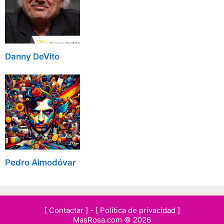
Danny DeVito
Pedro Almodóvar
[ Contactar ]
-
[ Política de privacidad ]
MasRosa.com © 2026