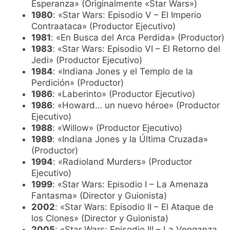
Esperanza» (Originalmente «Star Wars»)
1980
: «Star Wars: Episodio V – El Imperio
Contraataca» (Productor Ejecutivo)
1981
: «En Busca del Arca Perdida» (Productor)
1983
: «Star Wars: Episodio VI – El Retorno del
Jedi» (Productor Ejecutivo)
1984
: «Indiana Jones y el Templo de la
Perdición» (Productor)
1986
: «Laberinto» (Productor Ejecutivo)
1986
: «Howard… un nuevo héroe» (Productor
Ejecutivo)
1988
: «Willow» (Productor Ejecutivo)
1989
: «Indiana Jones y la Última Cruzada»
(Productor)
1994
: «Radioland Murders» (Productor
Ejecutivo)
1999
: «Star Wars: Episodio I – La Amenaza
Fantasma» (Director y Guionista)
2002
: «Star Wars: Episodio II – El Ataque de
los Clones» (Director y Guionista)
2005
: «Star Wars: Episodio III – La Venganza