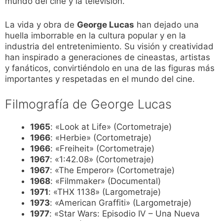
mundo del cine y la televisión.
La vida y obra de
George Lucas
han dejado una
huella imborrable en la cultura popular y en la
industria del entretenimiento. Su visión y creatividad
han inspirado a generaciones de cineastas, artistas
y fanáticos, convirtiéndolo en una de las figuras más
importantes y respetadas en el mundo del cine.
Filmografía de George Lucas
1965
: «Look at Life» (Cortometraje)
1966
: «Herbie» (Cortometraje)
1966
: «Freiheit» (Cortometraje)
1967
: «1:42.08» (Cortometraje)
1967
: «The Emperor» (Cortometraje)
1968
: «Filmmaker» (Documental)
1971
: «THX 1138» (Largometraje)
1973
: «American Graffiti» (Largometraje)
1977
: «Star Wars: Episodio IV – Una Nueva