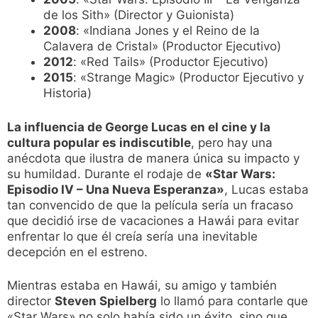
de los Sith» (Director y Guionista)
2008
: «Indiana Jones y el Reino de la
Calavera de Cristal» (Productor Ejecutivo)
2012
: «Red Tails» (Productor Ejecutivo)
2015
: «Strange Magic» (Productor Ejecutivo y
Historia)
La influencia de George Lucas en el cine y la
cultura popular es indiscutible
, pero hay una
anécdota que ilustra de manera única su impacto y
su humildad. Durante el rodaje de
«Star Wars:
Episodio IV – Una Nueva Esperanza»
, Lucas estaba
tan convencido de que la película sería un fracaso
que decidió irse de vacaciones a Hawái para evitar
enfrentar lo que él creía sería una inevitable
decepción en el estreno.
Mientras estaba en Hawái, su amigo y también
director
Steven Spielberg
lo llamó para contarle que
«Star Wars» no solo había sido un éxito, sino que