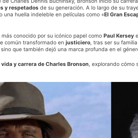
 de Charles Dennis Buchinsky, Bronson inició su carre
s y respetados
de su generación. A lo largo de su traye
o una huella indeleble en películas como «
El Gran Esca
 más conocido por su icónico papel como
Paul Kersey
e
bre común transformado en
justiciero
, tras ser su famili
a, sino que también dejó una marca profunda en el géne
a
vida y carrera de Charles Bronson
, explorando cómo s