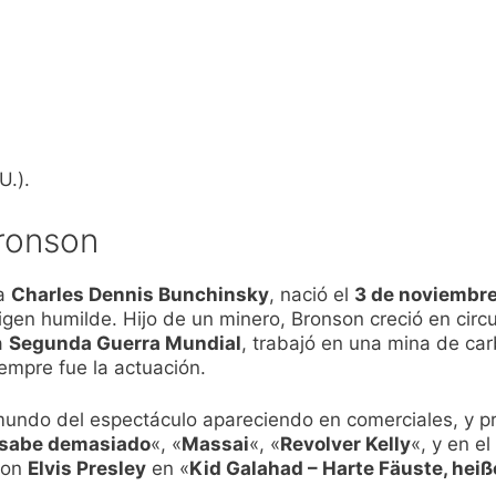
U.).
Bronson
ra
Charles Dennis Bunchinsky
, nació el
3 de noviembre
rigen humilde. Hijo de un minero, Bronson creció en cir
a
Segunda Guerra Mundial
, trabajó en una mina de car
empre fue la actuación.
mundo del espectáculo apareciendo en comerciales, y 
 sabe demasiado
«, «
Massai
«, «
Revolver Kelly
«, y en e
 con
Elvis Presley
en «
Kid Galahad – Harte Fäuste, heiß