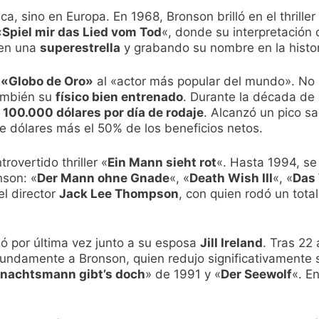
, sino en Europa. En 1968, Bronson brilló en el thriller
«
Spiel mir das Lied vom Tod
«, donde su interpretación
 en una
superestrella
y grabando su nombre en la histori
l
«Globo de Oro»
al «actor más popular del mundo». No 
también su
físico bien entrenado
. Durante la década de
a
100.000 dólares por día de rodaje
. Alcanzó un pico sal
e dólares más el 50% de los beneficios netos.
rovertido thriller «
Ein Mann sieht rot
«. Hasta 1994, se
nson: «
Der Mann ohne Gnade
«, «
Death Wish III
«, «
Das
l director
Jack Lee Thompson
, con quien rodó un total
ó por última vez junto a su esposa
Jill Ireland
. Tras 22
ofundamente a Bronson, quien redujo significativamente 
nachtsmann gibt’s doch
» de 1991 y «
Der Seewolf
«. E