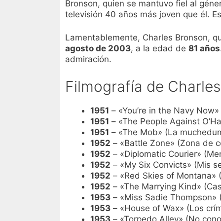
Bronson, quien se mantuvo fiel al géne
televisión 40 años más joven que él. E
Lamentablemente, Charles Bronson, qu
agosto de 2003
, a la edad de
81 años
admiración.
Filmografía de Charle
1951
– «You’re in the Navy Now»
1951
– «The People Against O’Ha
1951
– «The Mob» (La muchedu
1952
– «Battle Zone» (Zona de 
1952
– «Diplomatic Courier» (Me
1952
– «My Six Convicts» (Mis se
1952
– «Red Skies of Montana» (
1952
– «The Marrying Kind» (Ca
1953
– «Miss Sadie Thompson» (
1953
– «House of Wax» (Los crí
1953
– «Torpedo Alley» (No cono