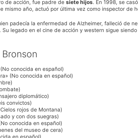
ro de acción, fue padre de
siete hijos
. En 1998, se cas
se mismo año, actuó por última vez como inspector de ho
ien padecía la enfermedad de Alzheimer, falleció de n
. Su legado en el cine de acción y western sigue siendo
s Bronson
 (No conocida en español)
ra» (No conocida en español)
mbre)
combate)
nsajero diplomático)
is convictos)
Cielos rojos de Montana)
sado y con dos suegras)
No conocida en español)
menes del museo de cera)
cida en español)