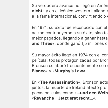
Su verdadero avance no llegó en América
nicht
» y en el icónico western italiano 
a la fama internacional, convirtiéndolo
En 1971, su éxito fue reconocido con e
acción contribuyeron a su éxito, sino 
mejor pagados, llegando a ganar hast
and Three
«, donde ganó 1,5 millones d
Su mayor éxito llegó en 1974 con el cont
película, todas protagonizadas por Bro
Bronson colaboró frecuentemente con e
Blanco
» y «
Murphy’s Law
«.
En «
The Assassination
«, Bronson actu
juntos, la muerte de Ireland afectó pr
pocas películas como «
…und den Weih
«
Revanche – Jetzt erst recht…
«.