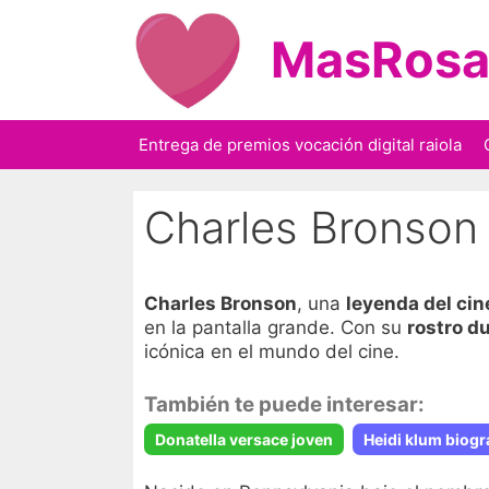
Saltar
al
MasRosa
contenido
Entrega de premios vocación digital raiola
Charles Bronson
Charles Bronson
, una
leyenda del cin
en la pantalla grande. Con su
rostro d
icónica en el mundo del cine.
También te puede interesar:
Donatella versace joven
Heidi klum biogr