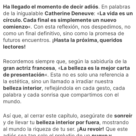
Ha llegado el momento de decir adiós
. En palabras
de la inigualable
Catherine Deneuve
: «
La vida es un
círculo. Cada final es simplemente un nuevo
comienzo
«. Con esta reflexión, nos despedimos, no
como un final definitivo, sino como la promesa de
futuros encuentros.
¡Hasta la próxima, queridos
lectores!
Recordemos siempre que, según la sabiduría de la
gran actriz francesa
, «
La belleza es la mejor carta
de presentación
«. Esta no es solo una referencia a
la estética, sino un llamado a irradiar nuestra
belleza interior
, reflejándola en cada gesto, cada
palabra y cada sonrisa que compartimos con el
mundo.
Así que, al cerrar este capítulo, asegúrate de
sonreír
y de llevar tu
belleza interior por fuera
, mostrando
al mundo la riqueza de tu ser.
¡Au revoir!
Que este
adiós sea tan solo el preludio de un
nuevo y