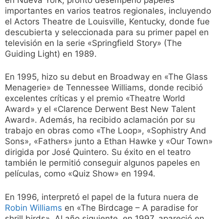
importantes en varios teatros regionales, incluyendo
el Actors Theatre de Louisville, Kentucky, donde fue
descubierta y seleccionada para su primer papel en
televisión en la serie «Springfield Story» (The
Guiding Light) en 1989.
En 1995, hizo su debut en Broadway en «The Glass
Menagerie» de Tennessee Williams, donde recibió
excelentes críticas y el premio «Theatre World
Award» y el «Clarence Derwent Best New Talent
Award». Además, ha recibido aclamación por su
trabajo en obras como «The Loop», «Sophistry And
Sons», «Fathers» junto a Ethan Hawke y «Our Town»
dirigida por José Quintero. Su éxito en el teatro
también le permitió conseguir algunos papeles en
películas, como «Quiz Show» en 1994.
En 1996, interpretó el papel de la futura nuera de
Robin Williams
en «The Birdcage – A paradise for
shrill birds». Al año siguiente, en 1997, apareció en