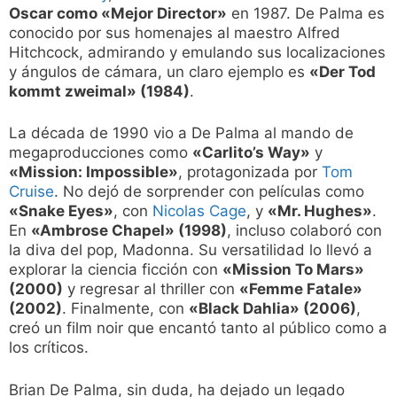
Oscar como «Mejor Director»
en 1987. De Palma es
conocido por sus homenajes al maestro Alfred
Hitchcock, admirando y emulando sus localizaciones
y ángulos de cámara, un claro ejemplo es
«Der Tod
kommt zweimal» (1984)
.
La década de 1990 vio a De Palma al mando de
megaproducciones como
«Carlito’s Way»
y
«Mission: Impossible»
, protagonizada por
Tom
Cruise
. No dejó de sorprender con películas como
«Snake Eyes»
, con
Nicolas Cage
, y
«Mr. Hughes»
.
En
«Ambrose Chapel» (1998)
, incluso colaboró con
la diva del pop, Madonna. Su versatilidad lo llevó a
explorar la ciencia ficción con
«Mission To Mars»
(2000)
y regresar al thriller con
«Femme Fatale»
(2002)
. Finalmente, con
«Black Dahlia» (2006)
,
creó un film noir que encantó tanto al público como a
los críticos.
Brian De Palma, sin duda, ha dejado un legado