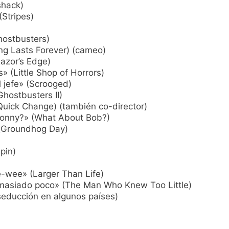
shack)
(Stripes)
ostbusters)
g Lasts Forever) (cameo)
azor’s Edge)
» (Little Shop of Horrors)
 jefe» (Scrooged)
hostbusters II)
Quick Change) (también co-director)
Ronny?» (What About Bob?)
 (Groundhog Day)
gpin)
-wee» (Larger Than Life)
masiado poco» (The Man Who Knew Too Little)
seducción en algunos países)