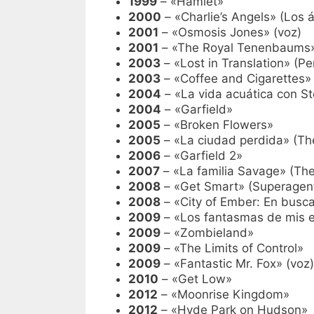
1999
– «Hamlet»
2000
– «Charlie’s Angels» (Los 
2001
– «Osmosis Jones» (voz)
2001
– «The Royal Tenenbaums» 
2003
– «Lost in Translation» (Pe
2003
– «Coffee and Cigarettes»
2004
– «La vida acuática con St
2004
– «Garfield»
2005
– «Broken Flowers»
2005
– «La ciudad perdida» (The
2006
– «Garfield 2»
2007
– «La familia Savage» (The
2008
– «Get Smart» (Superagen
2008
– «City of Ember: En busca 
2009
– «Los fantasmas de mis ex
2009
– «Zombieland»
2009
– «The Limits of Control»
2009
– «Fantastic Mr. Fox» (voz)
2010
– «Get Low»
2012
– «Moonrise Kingdom»
2012
– «Hyde Park on Hudson»