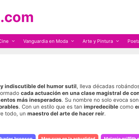
.com
Cine
Vanguardia en Moda
Arte y Pintura
Poet
ey indiscutible del humor sutil
, lleva décadas robándose
sformado
cada actuación en una clase magistral de co
mentos más inesperados
. Su nombre no solo evoca son
orables
. Con un estilo que es tan
impredecible
como
e
re todo, un
maestro del arte de hacer reír
.
 charles bronson
Meg ryan en la actualidad
Melanie griffith