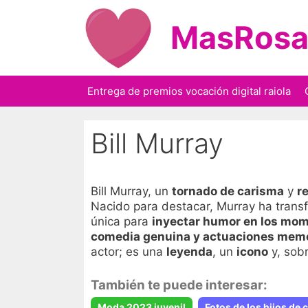
Saltar
al
MasRosa
contenido
Entrega de premios vocación digital raiola
Bill Murray
Bill Murray, un
tornado de carisma
y
r
Nacido para destacar, Murray ha tran
única para
inyectar humor en los mo
comedia genuina y actuaciones mem
actor; es una
leyenda
, un
icono
y, sob
También te puede interesar:
Moda 2023 juvenil
Fotos de los hijos de