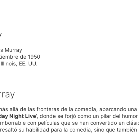
y
s Murray
tiembre de 1950
llinois, EE. UU.
rray
ás allá de las fronteras de la comedia, abarcando un
day Night Live
‘, donde se forjó como un pilar del humo
imborrable con películas que se han convertido en clási
o resaltó su habilidad para la comedia, sino que también 