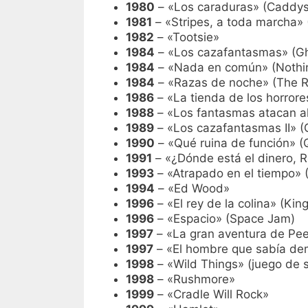
1980
– «Los caraduras» (Caddy
1981
– «Stripes, a toda marcha» 
1982
– «Tootsie»
1984
– «Los cazafantasmas» (Gh
1984
– «Nada en común» (Nothin
1984
– «Razas de noche» (The R
1986
– «La tienda de los horrores
1988
– «Los fantasmas atacan al
1989
– «Los cazafantasmas II» (G
1990
– «Qué ruina de función» (
1991
– «¿Dónde está el dinero, 
1993
– «Atrapado en el tiempo»
1994
– «Ed Wood»
1996
– «El rey de la colina» (Kin
1996
– «Espacio» (Space Jam)
1997
– «La gran aventura de Pee
1997
– «El hombre que sabía de
1998
– «Wild Things» (juego de 
1998
– «Rushmore»
1999
– «Cradle Will Rock»