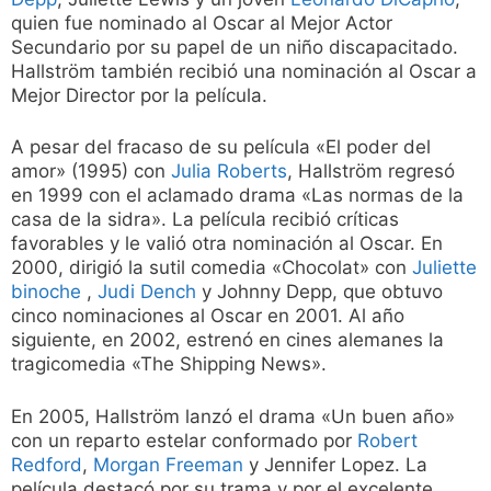
quien fue nominado al Oscar al Mejor Actor
Secundario por su papel de un niño discapacitado.
Hallström también recibió una nominación al Oscar a
Mejor Director por la película.
A pesar del fracaso de su película «El poder del
amor» (1995) con
Julia Roberts
, Hallström regresó
en 1999 con el aclamado drama «Las normas de la
casa de la sidra». La película recibió críticas
favorables y le valió otra nominación al Oscar. En
2000, dirigió la sutil comedia «Chocolat» con
Juliette
binoche
,
Judi Dench
y Johnny Depp, que obtuvo
cinco nominaciones al Oscar en 2001. Al año
siguiente, en 2002, estrenó en cines alemanes la
tragicomedia «The Shipping News».
En 2005, Hallström lanzó el drama «Un buen año»
con un reparto estelar conformado por
Robert
Redford
,
Morgan Freeman
y Jennifer Lopez. La
película destacó por su trama y por el excelente