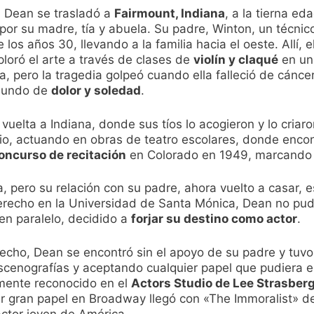
, Dean se trasladó a
Fairmount, Indiana
, a la tierna e
r su madre, tía y abuela. Su padre, Winton, un técnico
 los años 30, llevando a la familia hacia el oeste. Allí,
loró el arte a través de clases de
violín y claqué
en un
a, pero la tragedia golpeó cuando ella falleció de cánce
 mundo de
dolor y soledad
.
uelta a Indiana, donde sus tíos lo acogieron y lo criar
io, actuando en obras de teatro escolares, donde enco
oncurso de recitación
en Colorado en 1949, marcando e
a, pero su relación con su padre, ahora vuelto a casar,
derecho en la Universidad de Santa Mónica, Dean no pudo 
en paralelo, decidido a
forjar su destino como actor
.
cho, Dean se encontró sin el apoyo de su padre y tuv
enografías y aceptando cualquier papel que pudiera enc
lmente reconocido en el
Actors Studio de Lee Strasber
 gran papel en Broadway llegó con «The Immoralist» de 
ctor joven de América.