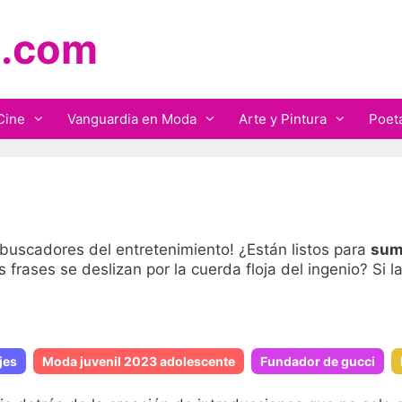
.com
Cine
Vanguardia en Moda
Arte y Pintura
Poet
buscadores del entretenimiento! ¿Están listos para
sum
s frases se deslizan por la cuerda floja del ingenio? Si 
jes
Moda juvenil 2023 adolescente
Fundador de gucci