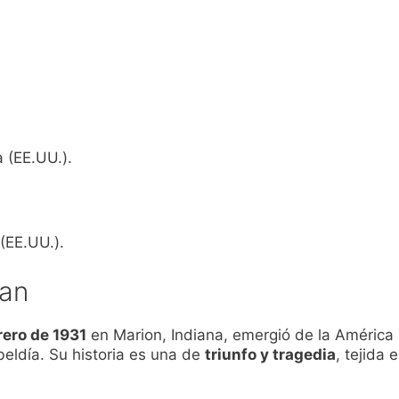
 (EE.UU.).
 (EE.UU.).
ean
rero de 1931
en Marion, Indiana, emergió de la América 
beldía. Su historia es una de
triunfo y tragedia
, tejida 