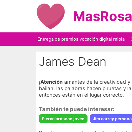
Saltar
al
MasRosa
contenido
Entrega de premios vocación digital raiola
James Dean
¡
Atención
amantes de la creatividad y 
bailan, las palabras hacen piruetas y la
entonces están en el lugar correcto.
También te puede interesar:
Pierce brosnan joven
Jim carrey persona