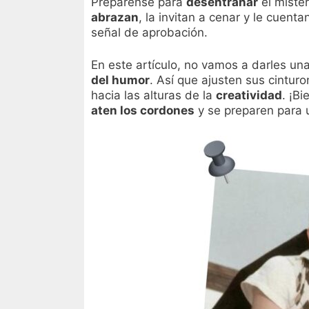
Prepárense para
desentrañar
el mister
abrazan
, la invitan a cenar y le cuent
señal de aprobación.
En este artículo, no vamos a darles un
del humor
. Así que ajusten sus cintu
hacia las alturas de la
creatividad
. ¡B
aten los cordones
y se preparen para u