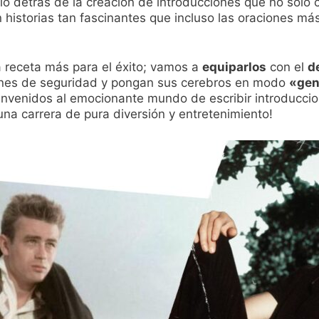
io detrás de la creación de introducciones que no solo c
an historias tan fascinantes que incluso las oraciones m
a receta más para el éxito; vamos a
equiparlos
con el
d
rones de seguridad y pongan sus cerebros en modo
«gen
ienvenidos al emocionante mundo de escribir introducci
na carrera de pura diversión y entretenimiento!