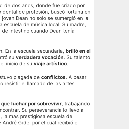
dad de dos años, donde fue criado por
 dental de profesión, buscó fortuna en
 el joven Dean no solo se sumergió en la
a escuela de música local. Su madre,
r de intestino cuando Dean tenía
on. En la escuela secundaria,
brilló en el
ntró su
verdadera vocación
. Su talento
l inicio de su
viaje artístico
.
 estuvo plagada de
conflictos
. A pesar
resistir el llamado de las artes
o que
luchar por sobrevivir
, trabajando
ontrar. Su perseverancia lo llevó a
g
, la más prestigiosa escuela de
André Gide, por el cual recibió el