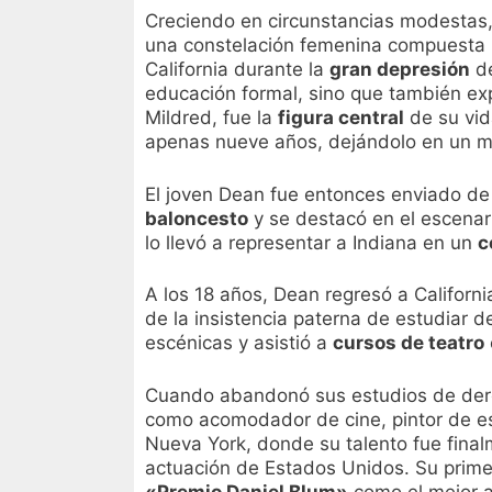
Creciendo en circunstancias modestas
una constelación femenina compuesta po
California durante la
gran depresión
de
educación formal, sino que también exp
Mildred, fue la
figura central
de su vid
apenas nueve años, dejándolo en un
El joven Dean fue entonces enviado de v
baloncesto
y se destacó en el escenar
lo llevó a representar a Indiana en un
c
A los 18 años, Dean regresó a Californi
de la insistencia paterna de estudiar 
escénicas y asistió a
cursos de teatro
Cuando abandonó sus estudios de dere
como acomodador de cine, pintor de esc
Nueva York, donde su talento fue fina
actuación de Estados Unidos. Su primer
«Premio Daniel Blum»
como el mejor a