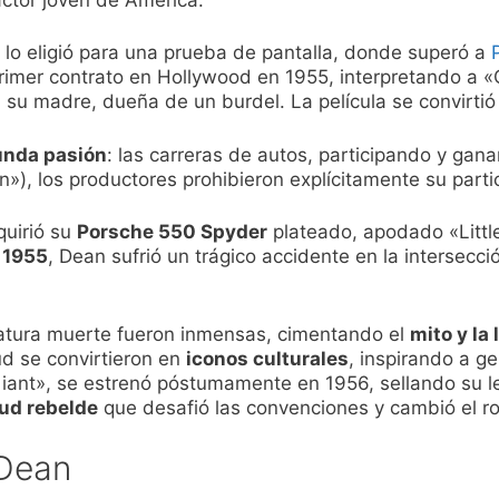
y lo eligió para una prueba de pantalla, donde superó a
rimer contrato en Hollywood en 1955, interpretando a «C
 su madre, dueña de un burdel. La película se convirti
nda pasión
: las carreras de autos, participando y ga
»), los productores prohibieron explícitamente su partic
quirió su
Porsche 550 Spyder
plateado, apodado «Littl
 1955
, Dean sufrió un trágico accidente en la intersecci
tura muerte fueron inmensas, cimentando el
mito y la
tud se convirtieron en
iconos culturales
, inspirando a 
 «Giant», se estrenó póstumamente en 1956, sellando su
ud rebelde
que desafió las convenciones y cambió el ro
 Dean