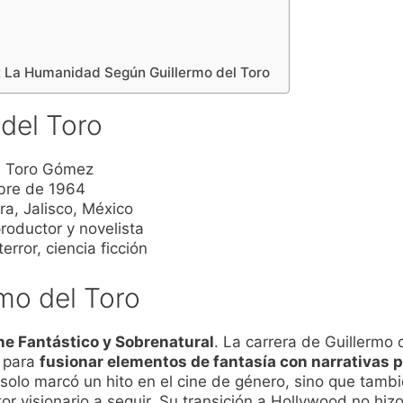
e: La Humanidad Según Guillermo del Toro
del Toro
l Toro Gómez
bre de 1964
a, Jalisco, México
productor y novelista
error, ciencia ficción
rmo del Toro
ne Fantástico y Sobrenatural
. La carrera de Guillermo 
d para
fusionar elementos de fantasía con narrativas 
 solo marcó un hito en el cine de género, sino que tambi
r visionario a seguir. Su transición a Hollywood no hiz