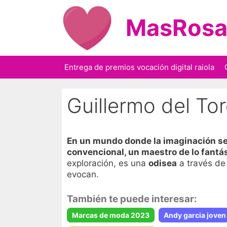
Saltar
al
MasRosa
contenido
Entrega de premios vocación digital raiola
Guillermo del To
En un mundo donde la imaginación se
convencional, un maestro de lo fantás
exploración, es una
odisea
a través de
evocan.
También te puede interesar:
Marcas de moda 2023
Andy garcia joven