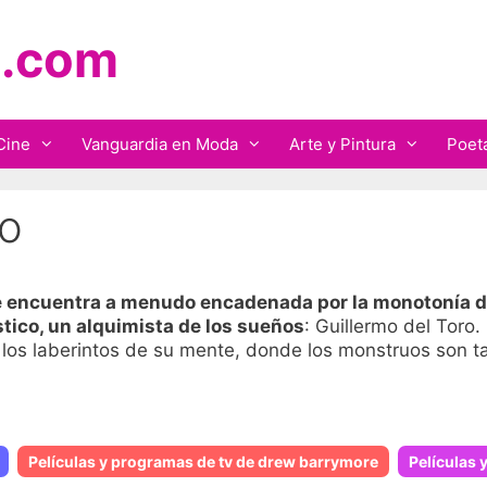
.com
Cine
Vanguardia en Moda
Arte y Pintura
Poet
ro
 encuentra a menudo encadenada por la monotonía de 
tico, un alquimista de los sueños
: Guillermo del Toro.
 los laberintos de su mente, donde los monstruos son t
Películas y programas de tv de drew barrymore
Películas 