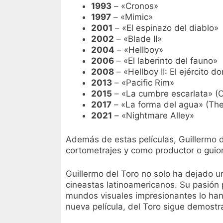
1993
– «Cronos»
1997
– «Mimic»
2001
– «El espinazo del diablo»
2002
– «Blade II»
2004
– «Hellboy»
2006
– «El laberinto del fauno»
2008
– «Hellboy II: El ejército 
2013
– «Pacific Rim»
2015
– «La cumbre escarlata» (
2017
– «La forma del agua» (The
2021
– «Nightmare Alley»
Además de estas películas, Guillermo d
cortometrajes y como productor o guion
Guillermo del Toro no solo ha dejado u
cineastas latinoamericanos. Su pasión p
mundos visuales impresionantes lo han 
nueva película, del Toro sigue demost