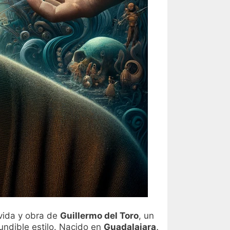
 vida y obra de
Guillermo del Toro
, un
undible estilo. Nacido en
Guadalajara,