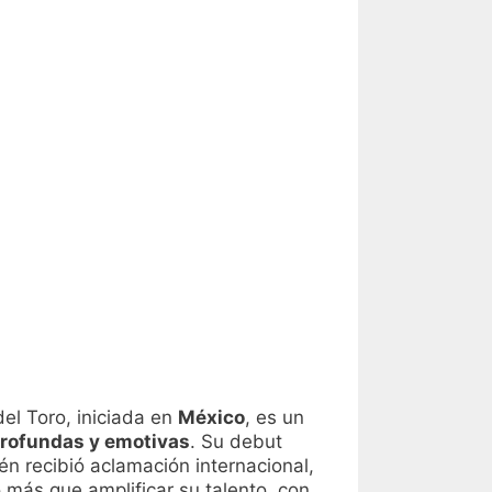
del Toro, iniciada en
México
, es un
profundas y emotivas
. Su debut
én recibió aclamación internacional,
o más que amplificar su talento, con