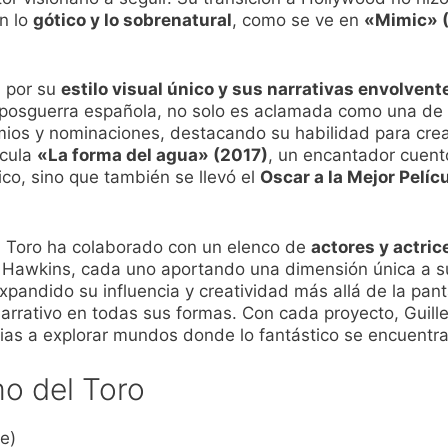
n lo
gótico y lo sobrenatural
, como se ve en
«Mimic» 
a por su
estilo visual único y sus narrativas envolvent
a posguerra española, no solo es aclamada como una de
mios y nominaciones, destacando su habilidad para crea
ícula
«La forma del agua» (2017)
, un encantador cuento
ico, sino que también se llevó el
Oscar a la Mejor Pelíc
del Toro ha colaborado con un elenco de
actores y actri
Hawkins, cada uno aportando una dimensión única a su
xpandido su influencia y creatividad más allá de la pan
narrativo en todas sus formas. Con cada proyecto, Guill
encias a explorar mundos donde lo fantástico se encuen
mo del Toro
e)