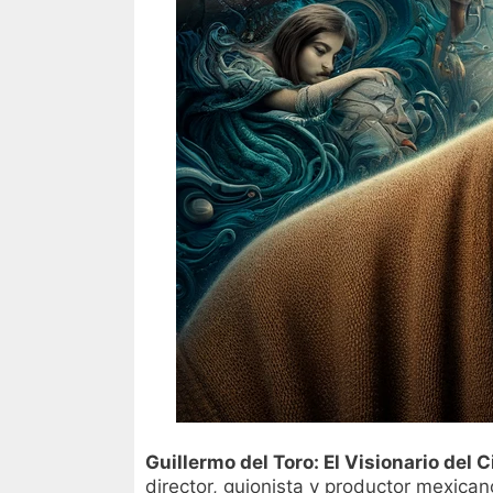
Guillermo del Toro: El Visionario del 
director, guionista y productor mexica