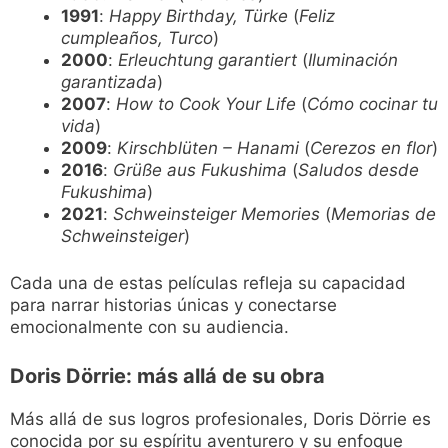
1991
:
Happy Birthday, Türke
(
Feliz
cumpleaños, Turco
)
2000
:
Erleuchtung garantiert
(
Iluminación
garantizada
)
2007
:
How to Cook Your Life
(
Cómo cocinar tu
vida
)
2009
:
Kirschblüten – Hanami
(
Cerezos en flor
)
2016
:
Grüße aus Fukushima
(
Saludos desde
Fukushima
)
2021
:
Schweinsteiger Memories
(
Memorias de
Schweinsteiger
)
Cada una de estas películas refleja su capacidad
para narrar historias únicas y conectarse
emocionalmente con su audiencia.
Doris Dörrie: más allá de su obra
Más allá de sus logros profesionales, Doris Dörrie es
conocida por su espíritu aventurero y su enfoque