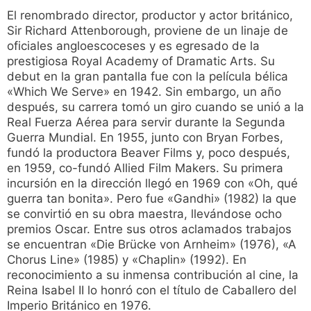
El renombrado director, productor y actor británico,
Sir Richard Attenborough, proviene de un linaje de
oficiales angloescoceses y es egresado de la
prestigiosa Royal Academy of Dramatic Arts. Su
debut en la gran pantalla fue con la película bélica
«Which We Serve» en 1942. Sin embargo, un año
después, su carrera tomó un giro cuando se unió a la
Real Fuerza Aérea para servir durante la Segunda
Guerra Mundial. En 1955, junto con Bryan Forbes,
fundó la productora Beaver Films y, poco después,
en 1959, co-fundó Allied Film Makers. Su primera
incursión en la dirección llegó en 1969 con «Oh, qué
guerra tan bonita». Pero fue «Gandhi» (1982) la que
se convirtió en su obra maestra, llevándose ocho
premios Oscar. Entre sus otros aclamados trabajos
se encuentran «Die Brücke von Arnheim» (1976), «A
Chorus Line» (1985) y «Chaplin» (1992). En
reconocimiento a su inmensa contribución al cine, la
Reina Isabel II lo honró con el título de Caballero del
Imperio Británico en 1976.