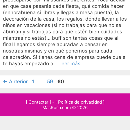
en que casa pasarás cada fiesta, qué comida hacer
(enhorabuena si libras y llegas a mesa puesta), la
decoración de la casa, los regalos, dónde llevar a los
niños en vacaciones (si no trabajas para que no se
aburran y si trabajas para que estén bien cuidados
mientras no estás)… buff son tantas cosas que al
final llegamos siempre apuradas a pensar en
nosotras mismas y en qué ponernos para cada
celebración. Si tienes cena de empresa puede que si
te hayas empezado a …
leer más
Página
Página
Página
←
Anterior
1
…
59
60
[ Contactar ]
-
[ Política de privacidad ]
MasRosa.com © 2026