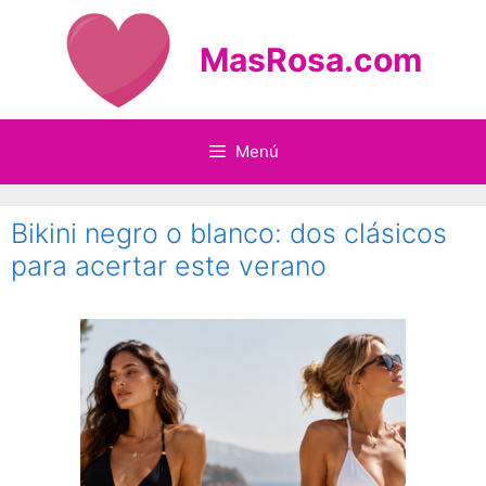
Saltar
al
MasRosa.com
contenido
Menú
Bikini negro o blanco: dos clásicos
para acertar este verano