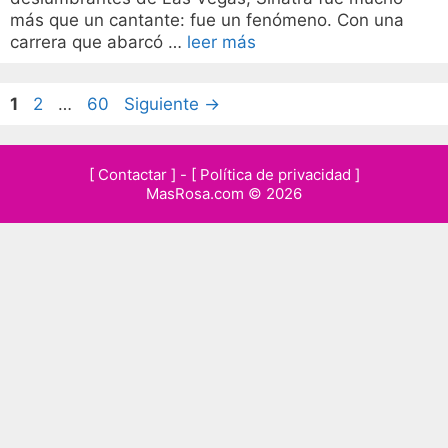
más que un cantante: fue un fenómeno. Con una
carrera que abarcó …
leer más
Página
Página
Página
1
2
…
60
Siguiente
→
[ Contactar ]
-
[ Política de privacidad ]
MasRosa.com © 2026